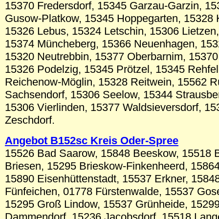
15370 Fredersdorf, 15345 Garzau-Garzin, 1
Gusow-Platkow, 15345 Hoppegarten, 15328 K
15326 Lebus, 15324 Letschin, 15306 Lietzen,
15374 Müncheberg, 15366 Neuenhagen, 153
15320 Neutrebbin, 15377 Oberbarnim, 15370
15326 Podelzig, 15345 Prötzel, 15345 Rehfe
Reichenow-Möglin, 15328 Reitwein, 15562 R
Sachsendorf, 15306 Seelow, 15344 Strausber
15306 Vierlinden, 15377 Waldsieversdorf, 15
Zeschdorf.
Angebot B152sc
Kreis Oder-Spree
15526 Bad Saarow, 15848 Beeskow, 15518 B
Briesen, 15295 Brieskow-Finkenheerd, 15864
15890 Eisenhüttenstadt, 15537 Erkner, 15848
Fünfeichen, 01778 Fürstenwalde, 15537 Gose
15295 Groß Lindow, 15537 Grünheide, 1529
Dammendorf, 15236 Jacobsdorf, 15518 Lang