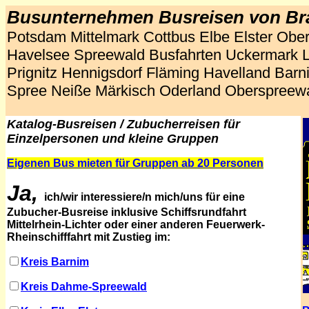
Busunternehmen Busreisen von B
Potsdam Mittelmark Cottbus Elbe Elster Obe
Havelsee Spreewald Busfahrten Uckermark L
Prignitz Hennigsdorf Fläming Havelland Bar
Spree Neiße Märkisch Oderland Oberspreewa
Katalog-Busreisen / Zubucherreisen für
Einzelpersonen und kleine Gruppen
Eigenen Bus mieten für Gruppen ab 20 Personen
Ja,
ich/wir interessiere/n mich/uns für eine
Zubucher-Busreise inklusive Schiffsrundfahrt
Mittelrhein-Lichter oder einer anderen Feuerwerk-
Rheinschifffahrt mit Zustieg im:
Kreis Barnim
Kreis Dahme-Spreewald