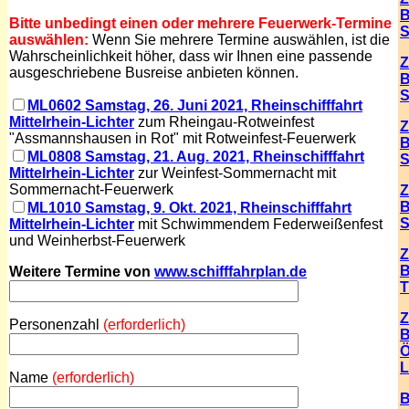
B
Bitte unbedingt einen oder mehrere Feuerwerk-Termine
S
auswählen:
Wenn Sie mehrere Termine auswählen, ist die
Wahrscheinlichkeit höher, dass wir Ihnen eine passende
Z
ausgeschriebene Busreise anbieten können.
B
S
ML0602 Samstag, 26. Juni 2021, Rheinschifffahrt
Mittelrhein-Lichter
zum Rheingau-Rotweinfest
Z
"Assmannshausen in Rot" mit Rotweinfest-Feuerwerk
B
ML0808 Samstag, 21. Aug. 2021, Rheinschifffahrt
S
Mittelrhein-Lichter
zur Weinfest-Sommernacht mit
Sommernacht-Feuerwerk
Z
B
ML1010 Samstag, 9. Okt. 2021, Rheinschifffahrt
S
Mittelrhein-Lichter
mit Schwimmendem Federweißenfest
und Weinherbst-Feuerwerk
Z
B
Weitere Termine von
www.schifffahrplan.de
T
Z
Personenzahl
(erforderlich)
B
Ö
L
Name
(erforderlich)
B