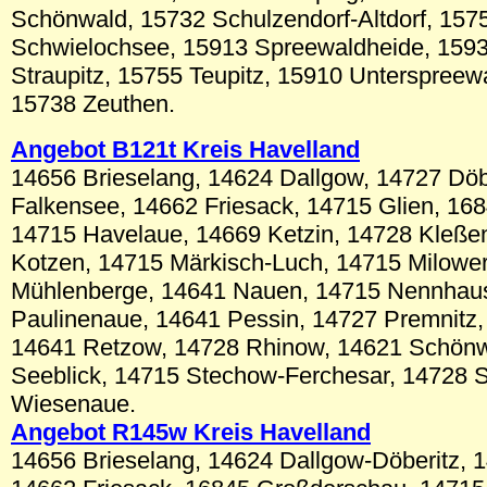
Schönwald, 15732 Schulzendorf-Altdorf, 157
Schwielochsee, 15913 Spreewaldheide, 1593
Straupitz, 15755 Teupitz, 15910 Unterspreew
15738 Zeuthen.
Angebot B1
21t
Kreis Havelland
14656 Brieselang, 14624 Dallgow, 14727 Döb
Falkensee, 14662 Friesack, 14715 Glien, 16
14715 Havelaue, 14669 Ketzin, 14728 Kleße
Kotzen, 14715 Märkisch-Luch, 14715 Milowe
Mühlenberge, 14641 Nauen, 14715 Nennhau
Paulinenaue, 14641 Pessin, 14727 Premnitz
14641 Retzow, 14728 Rhinow, 14621 Schönw
Seeblick, 14715 Stechow-Ferchesar, 14728 S
Wiesenaue.
Angebot R145w Kreis Havelland
14656 Brieselang, 14624 Dallgow-Döberitz, 