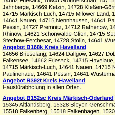
14662 Friesack, 16845 Großderschau, 14715
Jahnberge, 14669 Ketzin, 14728 Kleßen-Gör
14715 Märkisch-Luch, 14715 Milower Land, 
14641 Nauen, 14715 Nennhausen, 14641 Pau
Pessin, 14727 Premnitz, 14712 Rathenow, 1
Rhinow, 14621 Schönwalde-Glien, 14715 See
Stechow-Ferchesar, 14728 Stölln, 14641 Wus
Angebot B168k Kreis Havelland
14656 Brieselang, 14624 Dallgow, 14627 Döb
Falkensee, 14662 Friesack, 14715 Havelaue
14715 Märkisch-Luch, 14641 Nauen, 14715 
Paulinenaue, 14641 Pessin, 14641 Wusterma
Angebot R392t Kreis Havelland
Haustürabholung in allen Orten.
Angebot B152sc
Kreis Märkisch-Oderland
15345 Altlandsberg, 15328 Bleyen-Genschm
15518 Falkenberg, 15518 Falkenhagen, 1530