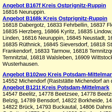
Angebot B167f Kreis Ostprignitz-Ruppin
16816 Neuruppin.
Angebot B168k Kreis Ostprignitz-Ruppin
16818 Dabergotz, 16833 Fehrbellin, 16837 Fl
16835 Herzberg, 16866 Kyritz, 16835 Lindow
Linden, 16816 Neuruppin, 16845 Neustadt, 1
16835 Rüthnick, 16845 Sieversdorf, 16818 S
Frankendorf, 16833 Tarmow, 16818 Temnitzqu
Temnitztal, 16818 Walsleben, 16909 Wittstoc
Wusterhausen.
Angebot B1
02wo
Kreis Potsdam-Mittelma
14552 Michendorf (Raststätte Michendorf an 
Angebot B1
21t
Kreis Potsdam-Mittelmark
14547 Beelitz, 14778 Beetzsee, 14778 Beet
Belzig, 14789 Bensdorf, 14822 Borkheide, 1
14822 Brück, 14793 Buckautal, 14806 Dahns