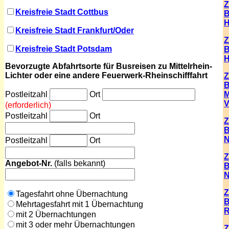
Z
Kreisfreie Stadt Cottbus
B
Kreisfreie Stadt Frankfurt/Oder
Z
Kreisfreie Stadt Potsdam
B
H
Bevorzugte
Abfahrtsorte für
Busreisen
zu Mittelrhein-
Lichter oder eine andere
Feuerwerk-Rheinschifffahrt
Z
B
Postleitzahl
Ort
M
V
(erforderlich)
Postleitzahl
Ort
Z
B
N
Postleitzahl
Ort
Z
Angebot
-Nr.
(
falls bekannt)
B
N
Z
Tagesfahrt ohne Übernachtung
B
Mehrtagesfahrt mit 1 Übernachtung
R
mit 2 Übernachtungen
mit 3 oder mehr Übernachtungen
Z