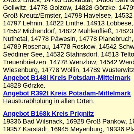
Gollwitz, 14778 Golzow, 14828 Görzke, 147
Groß Kreutz/Emster, 14798 Havelsee, 14532
14797 Lehnin, 14822 Linthe, 14913 Lobbese
14552 Michendorf, 14822 Mühlenfließ, 1482
Nuthetal, 14778 Päwesin, 14778 Planebruch
14789 Rosenau, 14778 Roskow, 14542 Schw
Seddiner See, 14532 Stahnsdorf, 14513 Telt
Treuenbrietzen, 14778 Wenzlow, 14542 Werd
Wiesenburg, 14778 Wollin, 14789 Wusterwitz
Angebot B148l Kreis Potsdam-Mittelmark
14828 Görzke.
Angebot R392t Kreis Potsdam-Mittelmark
Haustürabholung in allen Orten.
Angebot B168k Kreis Prignitz
19336 Bad Wilsnack, 16928 Groß Pankow, 
19357 Karstädt, 16945 Meyenburg, 19336 Pla