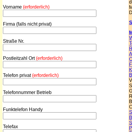
d
Vorname
(erforderlich)
M
D
S
Firma (falls nicht privat)
M
W
Straße Nr.
T
R
A
Postleitzahl Ort
(erforderlich)
O
F
K
B
Telefon privat
(erforderlich)
V
S
G
Telefonnummer Betrieb
R
B
C
Funktelefon Handy
S
B
S
Telefax
P