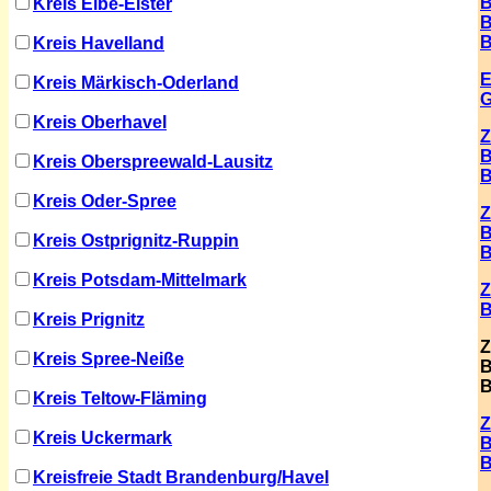
B
Kreis Elbe-Elster
B
B
Kreis Havelland
E
Kreis Märkisch-Oderland
G
Kreis Oberhavel
Z
B
Kreis Oberspreewald-Lausitz
B
Kreis Oder-Spree
Z
B
Kreis Ostprignitz-Ruppin
B
Kreis Potsdam-Mittelmark
Z
B
Kreis Prignitz
Z
Kreis Spree-Neiße
B
B
Kreis Teltow-Fläming
Z
Kreis Uckermark
B
B
Kreisfreie Stadt Brandenburg/Havel