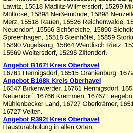
Lawitz, 15518 Madlitz-Wilmersdorf, 15299 Mi
Müllrose, 15898 Neißemünde, 15898 Neuzel
Merz, 15518 Rauen, 15526 Reichenwalde, 15
Neuendorf, 15566 Schöneiche, 15890 Siehd
Spreenhagen, 15518 Steinhöfel, 15859 Stork
15890 Vogelsang, 15864 Wendisch Rietz, 1
15569 Woltersdorf, 15295 Ziltendorf.
Angebot B167f
Kreis Oberhavel
16761 Hennigsdorf, 16515 Oranienburg, 167
Angebot B168k
Kreis Oberhavel
16547 Birkenwerder, 16761 Hennigsdorf, 16
Neuendorf, 16766 Kremmen, 16767 Leegebr
Mühlenbecker Land, 16727 Oberkrämer, 1651
16727 Velten.
Angebot
R392t
Kreis Oberhavel
Haustürabholung in allen Orten.