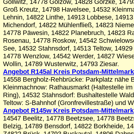
Gollwitz, 14778 Golzow, 14828 Görzke, 147
Groß Kreutz, 14798 Havelsee, 14532 Klein
Lehnin, 14822 Linthe, 14913 Lobbese, 1491
Michendorf, 14822 Mühlenfließ, 14823 Nieme
14778 Päwesin, 14822 Planebruch, 14823 R
Rosenau, 14778 Roskow, 14542 Schwielowse
See, 14532 Stahnsdorf, 14513 Teltow, 14929 
14778 Wenzlow, 14542 Werder, 14827 Wiese
Wollin, 14789 Wusterwitz, 14793 Ziesar.
Angebot R145al Kreis Potsdam-Mittelmark
14558 Bergholz-Rehbrücke: Parkplatz nähe 
Kleinmachnow: Rathausmarkt (Haltestelle im
Ring), 14532 Stahnsdorf: Bushaltestelle Wa
Teltow: S-Bahnhof (Gronfrevillestraße) und W
Angebot R145w Kreis Potsdam-Mittelmark
14547 Beelitz, 14778 Beetzsee, 14778 Beet
Belzig, 14789 Bensdorf, 14822 Borkheide, 1
Z4822 Brück, 14793 Buckautal, 14806 Dahns