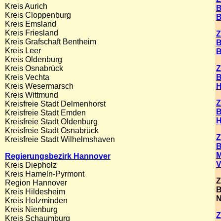
Kreis Aurich
B
Kreis Cloppenburg
B
Kreis Emsland
Kreis Friesland
Z
Kreis Grafschaft Bentheim
B
Kreis Leer
B
Kreis Oldenburg
Kreis Osnabrück
Z
Kreis Vechta
B
Kreis Wesermarsch
Kreis Wittmund
Z
Kreisfreie Stadt Delmenhorst
B
Kreisfreie Stadt Emden
H
Kreisfreie Stadt Oldenburg
Kreisfreie Stadt Osnabrück
Z
Kreisfreie Stadt Wilhelmshaven
B
M
Regierungsbezirk Hannover
V
Kreis Diepholz
Kreis Hameln-Pyrmont
Z
Region Hannover
B
Kreis Hildesheim
N
Kreis Holzminden
Kreis Nienburg
Z
Kreis Schaumburg