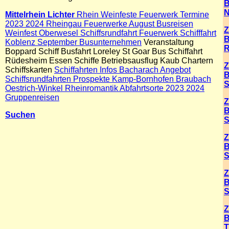
B
N
Mittelrhein Lichter
Rhein Weinfeste Feuerwerk Termine
2023 2024 Rheingau Feuerwerke August Busreisen
Z
Weinfest Oberwesel Schiffsrundfahrt Feuerwerk Schifffahrt
B
Koblenz September Busunternehmen
Veranstaltung
R
Boppard Schiff Busfahrt Loreley St Goar Bus Schiffahrt
Rüdesheim Essen Schiffe Betriebsausflug Kaub Chartern
Z
Schiffskarten
Schiffahrten Infos Bacharach Angebot
B
Schiffsrundfahrten Prospekte Kamp-Bornhofen Braubach
S
Oestrich-Winkel Rheinromantik Abfahrtsorte 2023 2024
Gruppenreisen
Z
B
Suchen
S
Z
B
S
Z
B
S
Z
B
T