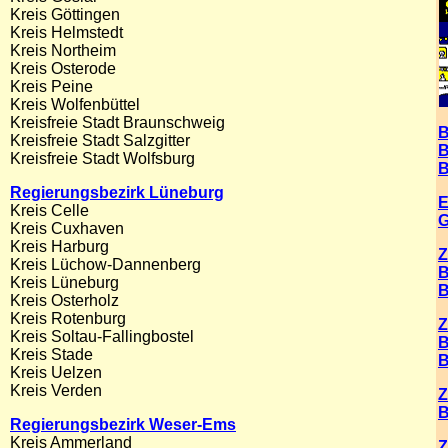
Kreis Göttingen
Kreis Helmstedt
Kreis Northeim
Kreis Osterode
Kreis Peine
Kreis Wolfenbüttel
Kreisfreie Stadt Braunschweig
B
Kreisfreie Stadt Salzgitter
B
Kreisfreie Stadt Wolfsburg
B
Regierungsbezirk Lüneburg
E
Kreis Celle
G
Kreis Cuxhaven
Kreis Harburg
Z
Kreis Lüchow-Dannenber
g
B
Kreis Lüneburg
B
Kreis Osterholz
Kreis Rotenburg
Z
Kreis Soltau-Fallingbostel
B
Kreis Stade
B
Kreis Uelzen
Kreis Verden
Z
B
Regierungsbezirk Weser-Ems
Kreis Ammerland
Z