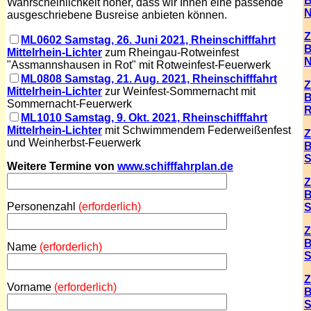
B
Wahrscheinlichkeit höher, dass wir Ihnen eine passende
N
ausgeschriebene Busreise anbieten können.
Z
ML0602 Samstag, 26. Juni 2021, Rheinschifffahrt
B
Mittelrhein-Lichter
zum Rheingau-Rotweinfest
N
"Assmannshausen in Rot" mit Rotweinfest-Feuerwerk
ML0808 Samstag, 21. Aug. 2021, Rheinschifffahrt
Z
Mittelrhein-Lichter
zur Weinfest-Sommernacht mit
B
Sommernacht-Feuerwerk
R
ML1010 Samstag, 9. Okt. 2021, Rheinschifffahrt
Mittelrhein-Lichter
mit Schwimmendem Federweißenfest
Z
und Weinherbst-Feuerwerk
B
S
Weitere Termine von
www.schifffahrplan.de
Z
B
Personenzahl
(erforderlich)
S
Z
B
Name
(erforderlich)
S
Z
Vorname
(erforderlich)
B
S