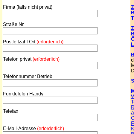
Firma (falls nicht privat)
Z
B
T
Straße Nr.
Z
B
Ö
Postleitzahl Ort
(erforderlich)
L
B
Telefon privat
(erforderlich)
d
M
D
Telefonnummer Betrieb
S
M
Funktelefon Handy
W
T
R
Telefax
A
O
F
E-Mail-Adresse
(erforderlich)
K