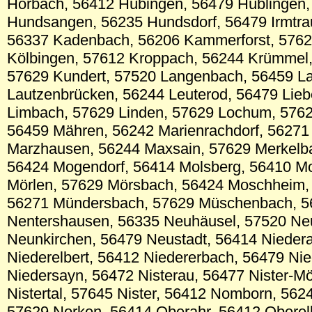
Horbach, 56412 Hübingen, 56479 Hüblingen,
Hundsangen, 56235 Hundsdorf, 56479 Irmtra
56337 Kadenbach, 56206 Kammerforst, 57629
Kölbingen, 57612 Kroppach, 56244 Krümmel
57629 Kundert, 57520 Langenbach, 56459 L
Lautzenbrücken, 56244 Leuterod, 56479 Lie
Limbach, 57629 Linden, 57629 Lochum, 576
56459 Mähren, 56242 Marienrachdorf, 56271
Marzhausen, 56244 Maxsain, 57629 Merkelb
56424 Mogendorf, 56414 Molsberg, 56410 M
Mörlen, 57629 Mörsbach, 56424 Moschheim
56271 Mündersbach, 57629 Müschenbach, 5
Nentershausen, 56335 Neuhäusel, 57520 Ne
Neunkirchen, 56479 Neustadt, 56414 Niedera
Niederelbert, 56412 Niedererbach, 56479 Ni
Niedersayn, 56472 Nisterau, 56477 Nister-M
Nistertal, 57645 Nister, 56412 Nomborn, 562
57629 Norken, 56414 Oberahr, 56412 Oberel