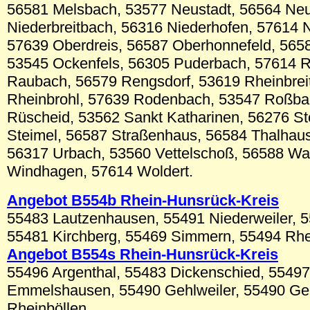
56581 Melsbach, 53577 Neustadt, 56564 Ne
Niederbreitbach, 56316 Niederhofen, 57614
57639 Oberdreis, 56587 Oberhonnefeld, 565
53545 Ockenfels, 56305 Puderbach, 57614 R
Raubach, 56579 Rengsdorf, 53619 Rheinbrei
Rheinbrohl, 57639 Rodenbach, 53547 Roßba
Rüscheid, 53562 Sankt Katharinen, 56276 S
Steimel, 56587 Straßenhaus, 56584 Thalhau
56317 Urbach, 53560 Vettelschoß, 56588 Wa
Windhagen, 57614 Woldert.
Angebot B554b Rhein-Hunsrück-Kreis
55483 Lautzenhausen, 55491 Niederweiler, 
55481 Kirchberg, 55469 Simmern, 55494 Rhe
Angebot B554s Rhein-Hunsrück-Kreis
55496 Argenthal, 55483 Dickenschied, 55497
Emmelshausen, 55490 Gehlweiler, 55490 G
Rheinböllen.