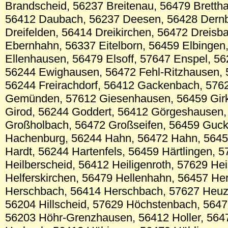
Brandscheid, 56237 Breitenau, 56479 Bretth
56412 Daubach, 56237 Deesen, 56428 Dern
Dreifelden, 56414 Dreikirchen, 56472 Dreisb
Ebernhahn, 56337 Eitelborn, 56459 Elbingen
Ellenhausen, 56479 Elsoff, 57647 Enspel, 56
56244 Ewighausen, 56472 Fehl-Ritzhausen, 5
56244 Freirachdorf, 56412 Gackenbach, 5762
Gemünden, 57612 Giesenhausen, 56459 Girk
Girod, 56244 Goddert, 56412 Görgeshausen,
Großholbach, 56472 Großseifen, 56459 Guc
Hachenburg, 56244 Hahn, 56472 Hahn, 5645
Hardt, 56244 Hartenfels, 56459 Härtlingen, 5
Heilberscheid, 56412 Heiligenroth, 57629 He
Helferskirchen, 56479 Hellenhahn, 56457 He
Herschbach, 56414 Herschbach, 57627 Heuzer
56204 Hillscheid, 57629 Höchstenbach, 5647
56203 Höhr-Grenzhausen, 56412 Holler, 56