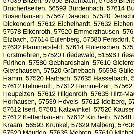
57539 Bitzen, 57555 Brachbach, 57539 Breit
Bruchertseifen, 56593 Bürdenbach, 57614 Bu
Busenhausen, 57567 Daaden, 57520 Dersch
Dickendorf, 57612 Eichelhardt, 57632 Eichen
57578 Elkenroth, 57520 Emmerzhausen, 5763
Etzbach, 57614 Eulenberg, 57580 Fensdorf, 
57632 Flammersfeld, 57614 Fluterschen, 575
Forstmehren, 57520 Friedewald, 51598 Frie
Fürthen, 57580 Gebhardshain, 57610 Gielero
Giershausen, 57520 Grünebach, 56593 Güll
Hamm, 57520 Harbach, 57635 Hasselbach, 
57612 Helmeroth, 57612 Hemmelzen, 57562 
Heupelzen, 57612 Hilgenroth, 57635 Hirz-Ma
Horhausen, 57539 Hövels, 57612 Idelberg, 5
57612 Isert, 57581 Katzwinkel, 57520 Kause
57612 Kettenhausen, 57612 Kircheib, 57548 
Kraam, 56593 Krunkel, 57629 Malberg, 576
57520 Mauden, 57635 Mehren, 57610 Michel