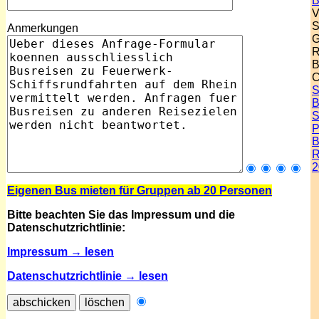
B
V
S
Anmerkungen
G
R
B
C
S
B
S
P
B
R
2
Eigenen Bus mieten für Gruppen ab 20 Personen
Bitte beachten Sie das Impressum und die
Datenschutzrichtlinie:
Impressum → lesen
Datenschutzrichtlinie → lesen
.