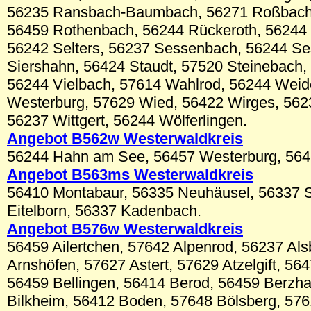
56235 Ransbach-Baumbach, 56271 Roßbach,
56459 Rothenbach, 56244 Rückeroth, 56244
56242 Selters, 56237 Sessenbach, 56244 S
Siershahn, 56424 Staudt, 57520 Steinebach,
56244 Vielbach, 57614 Wahlrod, 56244 Wei
Westerburg, 57629 Wied, 56422 Wirges, 562
56237 Wittgert, 56244 Wölferlingen.
Angebot B562w Westerwaldkreis
56244 Hahn am See, 56457 Westerburg, 564
Angebot B56
3ms
Westerwaldkreis
56410 Montabaur, 56335 Neuhäusel, 56337 
Eitelborn, 56337 Kadenbach.
Angebot B576w Westerwaldkreis
56459 Ailertchen, 57642 Alpenrod, 56237 Al
Arnshöfen, 57627 Astert, 57629 Atzelgift, 56
56459 Bellingen, 56414 Berod, 56459 Berzh
Bilkheim, 56412 Boden, 57648 Bölsberg, 57