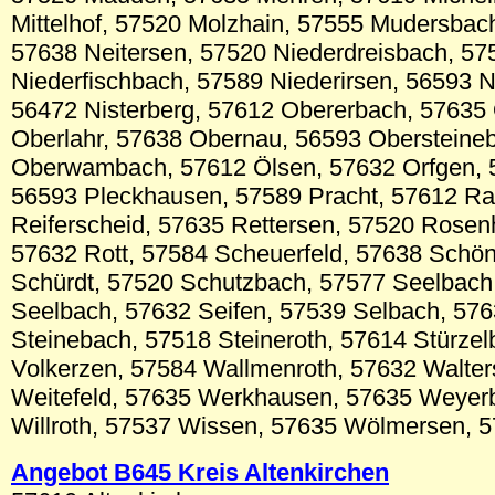
Mittelhof, 57520 Molzhain, 57555 Mudersbac
57638 Neitersen, 57520 Niederdreisbach, 57
Niederfischbach, 57589 Niederirsen, 56593 N
56472 Nisterberg, 57612 Obererbach, 57635 
Oberlahr, 57638 Obernau, 56593 Obersteine
Oberwambach, 57612 Ölsen, 57632 Orfgen, 5
56593 Pleckhausen, 57589 Pracht, 57612 R
Reiferscheid, 57635 Rettersen, 57520 Rosen
57632 Rott, 57584 Scheuerfeld, 57638 Schö
Schürdt, 57520 Schutzbach, 57577 Seelbac
Seelbach, 57632 Seifen, 57539 Selbach, 576
Steinebach, 57518 Steineroth, 57614 Stürze
Volkerzen, 57584 Wallmenroth, 57632 Walte
Weitefeld, 57635 Werkhausen, 57635 Weyer
Willroth, 57537 Wissen, 57635 Wölmersen, 5
Angebot B645 Kreis Altenkirchen