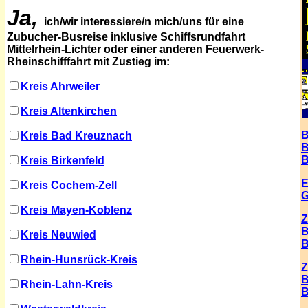
Ja,
ich/wir interessiere/n mich/uns für eine
Zubucher-Busreise inklusive Schiffsrundfahrt
Mittelrhein-Lichter oder einer anderen Feuerwerk-
Rheinschifffahrt mit Zustieg im:
Kreis Ahrweiler
Kreis Altenkirchen
B
Kreis Bad Kreuznach
B
B
Kreis Birkenfeld
E
Kreis Cochem-Zell
G
Kreis Mayen-Koble
nz
Z
B
Kreis Neuwied
B
Rhein-Hunsrück-Kreis
Z
B
Rhein-Lahn-Kreis
B