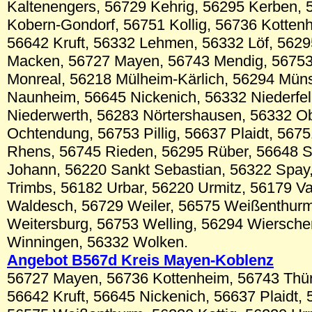
Kaltenengers, 56729 Kehrig, 56295 Kerben, 
Kobern-Gondorf, 56751 Kollig, 56736 Kottenh
56642 Kruft, 56332 Lehmen, 56332 Löf, 5629
Macken, 56727 Mayen, 56743 Mendig, 56753
Monreal, 56218 Mülheim-Kärlich, 56294 Müns
Naunheim, 56645 Nickenich, 56332 Niederfel
Niederwerth, 56283 Nörtershausen, 56332 Ob
Ochtendung, 56753 Pillig, 56637 Plaidt, 567
Rhens, 56745 Rieden, 56295 Rüber, 56648 Sa
Johann, 56220 Sankt Sebastian, 56322 Spay
Trimbs, 56182 Urbar, 56220 Urmitz, 56179 Va
Waldesch, 56729 Weiler, 56575 Weißenthur
Weitersburg, 56753 Welling, 56294 Wiersch
Winningen, 56332 Wolken.
Angebot B567d Kreis Mayen-Koblenz
56727 Mayen, 56736 Kottenheim, 56743 Thür
56642 Kruft, 56645 Nickenich, 56637 Plaidt,