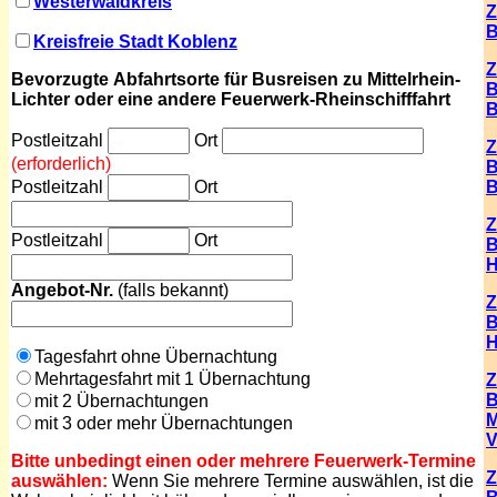
Westerwaldkreis
Z
B
Kreisfreie Stadt Koblenz
Z
Bevorzugte
Abfahrtsorte für
Busreisen
zu Mittelrhein-
B
Lichter oder eine andere
Feuerwerk-Rheinschifffahrt
B
Postleitzahl
Ort
Z
(erforderlich)
B
Postleitzahl
Ort
B
Z
Postleitzahl
Ort
B
Angebot
-Nr.
(
falls bekannt)
Z
B
H
Tagesfahrt ohne Übernachtung
Mehrtagesfahrt mit 1 Übernachtung
Z
B
mit 2 Übernachtungen
M
mit 3 oder mehr Übernachtungen
V
Bitte unbedingt einen oder mehrere Feuerwerk-Termine
Z
auswählen:
Wenn Sie mehrere Termine auswählen, ist die