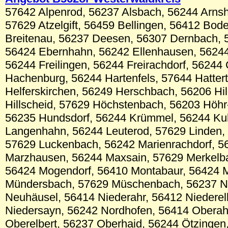
57642 Alpenrod, 56237 Alsbach, 56244 Arnsh
57629 Atzelgift, 56459 Bellingen, 56412 Bod
Breitenau, 56237 Deesen, 56307 Dernbach, 5
56424 Ebernhahn, 56242 Ellenhausen, 5624
56244 Freilingen, 56244 Freirachdorf, 56244
Hachenburg, 56244 Hartenfels, 57644 Hatter
Helferskirchen, 56249 Herschbach, 56206 Hil
Hillscheid, 57629 Höchstenbach, 56203 Höh
56235 Hundsdorf, 56244 Krümmel, 56244 Ku
Langenhahn, 56244 Leuterod, 57629 Linden,
57629 Luckenbach, 56242 Marienrachdorf, 5
Marzhausen, 56244 Maxsain, 57629 Merkelb
56424 Mogendorf, 56410 Montabaur, 56424 
Mündersbach, 57629 Müschenbach, 56237 N
Neuhäusel, 56414 Niederahr, 56412 Niederel
Niedersayn, 56242 Nordhofen, 56414 Oberah
Oberelbert, 56237 Oberhaid, 56244 Ötzingen