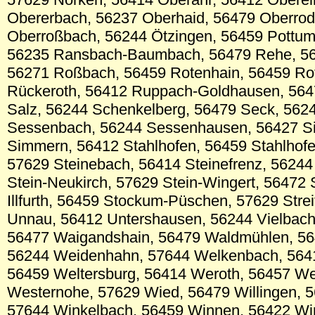
Obererbach, 56237 Oberhaid, 56479 Oberrod
Oberroßbach, 56244 Ötzingen, 56459 Pottum
56235 Ransbach-Baumbach, 56479 Rehe, 56
56271 Roßbach, 56459 Rotenhain, 56459 Ro
Rückeroth, 56412 Ruppach-Goldhausen, 564
Salz, 56244 Schenkelberg, 56479 Seck, 5624
Sessenbach, 56244 Sessenhausen, 56427 Si
Simmern, 56412 Stahlhofen, 56459 Stahlhofe
57629 Steinebach, 56414 Steinefrenz, 56244
Stein-Neukirch, 57629 Stein-Wingert, 56472
Illfurth, 56459 Stockum-Püschen, 57629 Stre
Unnau, 56412 Untershausen, 56244 Vielbach
56477 Waigandshain, 56479 Waldmühlen, 56
56244 Weidenhahn, 57644 Welkenbach, 564
56459 Weltersburg, 56414 Weroth, 56457 We
Westernohe, 57629 Wied, 56479 Willingen, 
57644 Winkelbach, 56459 Winnen, 56422 Wi