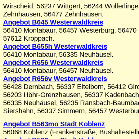
Wirscheid, 56237 Wittgert, 56244 Wölferling
Zehnhausen, 56477 Zehnhausen.
Angebot B645 Westerwaldkreis
56410 Montabaur, 56457 Westerburg, 56470 
57612 Kroppach.
Angebot B655h Westerwaldkreis
56410 Montabaur, 56335 Neuhäusel.
Angebot R656 Westerwaldkreis
56410 Montabaur, 56457 Neuhäusel.
Angebot R656v Westerwaldkreis
56428 Dernbach, 56337 Eitelborn, 56412 Giro
56203 Höhr-Grenzhausen, 56337 Kadenbach,
56335 Neuhäusel, 56235 Ransbach-Baumba
Siershahn, 56337 Simmern, 56457 Westerbur
Angebot B56
3mo
Stadt Koblenz
56068 Koblenz (Frankenstraße, Bushaltestell