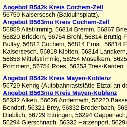
Angebot B5
42k
Kreis
Cochem-Zell
56759 Kaisersesch (Balduinsplatz).
Angebot B56
3mo
Kreis
Cochem-Zell
56858 Altstrimmig, 56814 Bremm, 56867 Brie
56820 Briedern, 56754 Brohl, 56814 Bruttig-
Bullay, 56812 Cochem, 56814 Ernst, 56814 F
Kaisersesch, 56818 Klotten, 56814 Landkern
56858 Mittelstrimmig, 56254 Moselkern, 562
Pommern, 56754 Roes, 56253 Treis-Karden.
Angebot B5
42k
Kreis Mayen-Koblenz
56729 Kehrig (Autobahnraststätte Elztal an d
Angebot B56
3mo
Kreis Mayen-Koblenz
56332 Alken, 56626 Andernach, 56220 Bass
Bendorf, 56321 Brey, 56332 Brodenbach, 56
Dieblich, 56729 Ettringen, 56294 Gappenach
56294 Gierschnach, 56332 Hatzenport, 56294