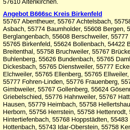
57610 Altenkirchen.
Angebot B6
66sc
Krei
s Birkenfeld
55767 Abentheuer, 55767 Achtelsbach, 5575
Asbach, 55774 Baumholder, 55608 Bergen, 
Berglangenbach, 55608 Berschweiler, 55777 
55765 Birkenfeld, 55624 Bollenbach, 54422 B
Breitenthal, 55758 Bruchweiler, 55767 Brück
Buhlenberg, 55626 Bundenbach, 55765 Dam
Dickesbach, 55765 Dienstweiler, 55777 Ecke
Elchweiler, 55765 Ellenberg, 55765 Ellweiler
55777 Fohren-Linden, 55776 Frauenberg, 55
Gimbweiler, 55767 Gollenberg, 55624 Gösen
Griebelschied, 55776 Hahnweiler, 55767 Hat
Hausen, 55779 Heimbach, 55758 Hellertsha
Herborn, 55756 Herrstein, 55758 Hettenrodt,
Hintertiefenbach, 55768 Hoppstädten, 55483
Hottenbach, 55743 Idar-Oberstein, 55758 Ke