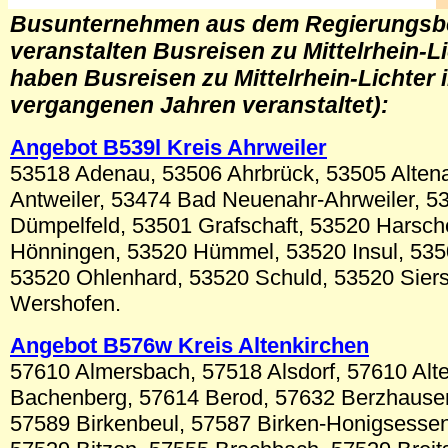
Busunternehmen aus
dem Regierungsbe
veranstalten Busreisen zu Mittelrhein-L
haben Busreisen zu Mittelrhein-Lichter 
vergangenen Jahren veranstaltet)
:
Angebot B5
39l
Kreis A
hrweiler
53518 Adenau, 53506 Ahrbrück, 53505 Alten
Antweiler, 53474 Bad Neuenahr-Ahrweiler, 5
Dümpelfeld, 53501 Grafschaft, 53520 Harsch
Hönningen, 53520 Hümmel, 53520 Insul, 53
53520 Ohlenhard, 53520 Schuld, 53520 Sier
Wershofen.
Angebot B576w Kreis Altenkirchen
57610 Almersbach, 57518 Alsdorf, 57610 Alt
Bachenberg, 57614 Berod, 57632 Berzhausen
57589 Birkenbeul, 57587 Birken-Honigsessen