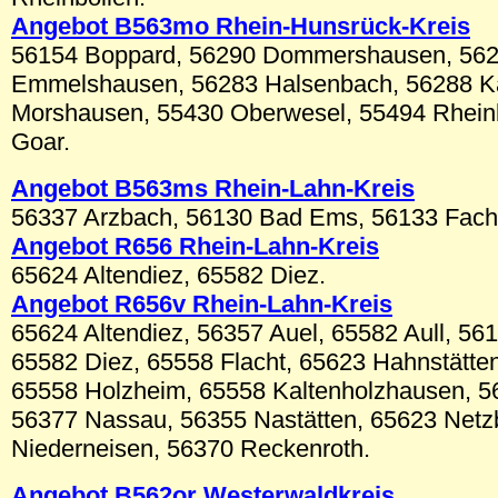
Angebot B5
63mo
Rhein-Hunsrück-Kreis
56154 Boppard, 56290 Dommershausen, 562
Emmelshausen, 56283 Halsenbach, 56288 Ka
Morshausen, 55430 Oberwesel, 55494 Rheinb
Goar.
Angebot B
563ms
Rhein-Lahn-Kreis
56337 Arzbach, 56130 Bad Ems, 56133 Fach
Angebot R656 Rhein-Lahn-Kreis
65624 Altendiez, 65582 Diez.
Angebot R656v Rhein-Lahn-Kreis
65624 Altendiez, 56357 Auel, 65582 Aull, 5
65582 Diez, 65558 Flacht, 65623 Hahnstätte
65558 Holzheim, 65558 Kaltenholzhausen, 56
56377 Nassau, 56355 Nastätten, 65623 Netz
Niederneisen, 56370 Reckenroth.
Angebot B562
or
Westerwaldkreis