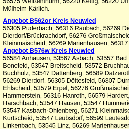
56575 Weißenthurm, 56220 Kettig, 56220 Ur
Mülheim-Kärlich.
Angebot B56
2or
Kreis Neuwied
56305 Puderbach, 56316 Raubach, 56269 Die
Dierdorf/Brückrachdorf, 56276 Großmaischei
Kleinmaischeid, 56269 Marienhausen, 56317
Angebot B576w Kreis Neuwied
56584 Anhausen, 53567 Asbach, 53557 Bad 
Bonefeld, 53547 Breitscheid, 53572 Bruchha
Buchholz, 53547 Dattenberg, 56589 Datzerot
56269 Dierdorf, 56305 Döttesfeld, 56307 Dür
Ehlscheid, 53579 Erpel, 56276 Großmaischei
Hammerstein, 56316 Hanroth, 56579 Hardert
Harschbach, 53547 Hausen, 53547 Hümmeric
53547 Kasbach-Ohlenberg, 56271 Kleinmais
Kurtscheid, 53547 Leubsdorf, 56599 Leutesdo
Linkenbach, 53545 Linz, 56269 Marienhause