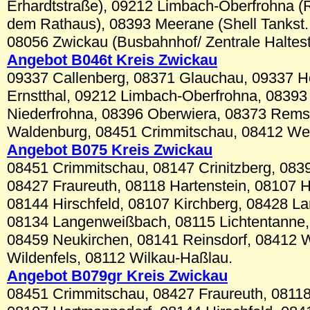
Erhardtstraße), 09212 Limbach-Oberfrohna (R
dem Rathaus), 08393 Meerane (Shell Tankst. 
08056 Zwickau (Busbahnhof/ Zentrale Haltest
Angebot B046t Kreis Zwickau
09337 Callenberg, 08371 Glauchau, 09337 H
Ernstthal, 09212 Limbach-Oberfrohna, 0839
Niederfrohna, 08396 Oberwiera, 08373 Rems
Waldenburg, 08451 Crimmitschau, 08412 We
Angebot B075 Kreis Zwickau
08451 Crimmitschau, 08147 Crinitzberg, 083
08427 Fraureuth, 08118 Hartenstein, 08107 
08144 Hirschfeld, 08107 Kirchberg, 08428 L
08134 Langenweißbach, 08115 Lichtentanne,
08459 Neukirchen, 08141 Reinsdorf, 08412 
Wildenfels, 08112 Wilkau-Haßlau.
Angebot B0
79gr
Kreis Zwickau
08451 Crimmitschau, 08427 Fraureuth, 08118