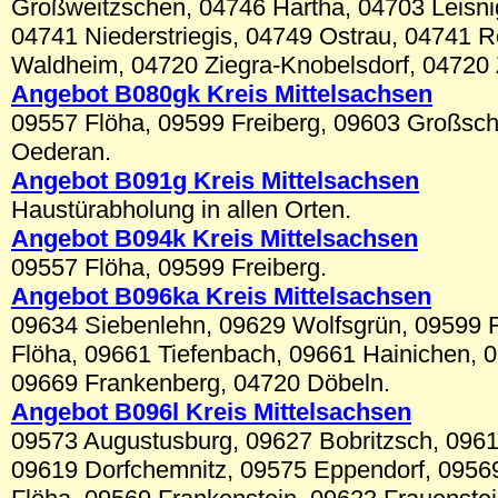
Großweitzschen, 04746 Hartha, 04703 Leisn
04741 Niederstriegis, 04749 Ostrau, 04741 
Waldheim, 04720 Ziegra-Knobelsdorf, 04720 
Angebot B080gk Kreis
Mittelsachsen
09557 Flöha, 09599 Freiberg, 09603 Großsc
Oederan.
Angebot B091g Kreis
Mittelsachsen
Haustürabholung in allen Orten.
Angebot B09
4k
Kreis
Mittelsachsen
09557 Flöha, 09599 Freiberg.
Angebot B09
6ka
Kreis
Mittelsachsen
09634 Siebenlehn, 09629 Wolfsgrün, 09599 F
Flöha, 09661 Tiefenbach, 09661 Hainichen, 0
09669 Frankenberg, 04720 Döbeln.
Angebot B09
6l
Kreis
Mittelsachsen
09573 Augustusburg, 09627 Bobritzsch, 0961
09619 Dorfchemnitz, 09575 Eppendorf, 0956