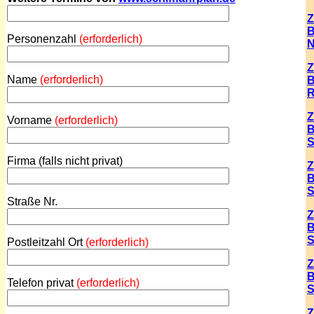
Z
B
Personenzahl
(erforderlich)
N
Z
Name
(erforderlich)
B
R
Z
Vorname
(erforderlich)
B
S
Firma (falls nicht privat)
Z
B
S
Straße Nr.
Z
B
S
Postleitzahl Ort
(erforderlich)
Z
B
Telefon privat
(erforderlich)
S
Z