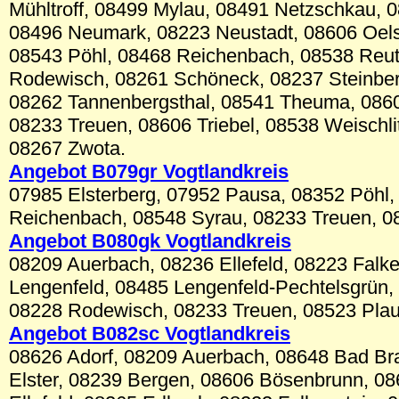
Mühltroff, 08499 Mylau, 08491 Netzschkau, 
08496 Neumark, 08223 Neustadt, 08606 Oels
08543 Pöhl, 08468 Reichenbach, 08538 Reut
Rodewisch, 08261 Schöneck, 08237 Steinber
08262 Tannenbergsthal, 08541 Theuma, 08606
08233 Treuen, 08606 Triebel, 08538 Weischl
08267 Zwota.
Angebot B0
79gr
Vogtlandkreis
07985 Elsterberg, 07952 Pausa, 08352 Pöhl,
Reichenbach, 08548 Syrau, 08233 Treuen, 0
Angebot B080gk Vogtlandkreis
08209 Auerbach, 08236 Ellefeld, 08223 Falke
Lengenfeld, 08485 Lengenfeld-Pechtelsgrün,
08228 Rodewisch, 08233 Treuen, 08523 Plau
Angebot B08
2sc
Vogtlandkreis
08626 Adorf, 08209 Auerbach, 08648 Bad B
Elster, 08239 Bergen, 08606 Bösenbrunn, 08