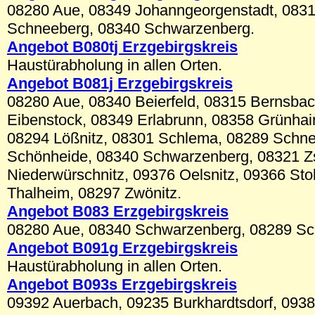
08280 Aue, 08349 Johanngeorgenstadt, 0831
Schneeberg, 08340 Schwarzenberg.
Angebot B080tj Erzgebirgskre
is
Haustürabholung in allen Orten.
Angebot B081j Erzgebirgskreis
08280 Aue, 08340 Beierfeld, 08315 Bernsba
Eibenstock, 08349 Erlabrunn, 08358 Grünhain
08294 Lößnitz, 08301 Schlema, 08289 Schn
Schönheide, 08340 Schwarzenberg, 08321 Z
Niederwürschnitz, 09376 Oelsnitz, 09366 Sto
Thalheim, 08297 Zwönitz.
Angebot B083 Erzgebirgskreis
08280 Aue, 08340 Schwarzenberg, 08289 Sc
Angebot B091g Erzgebirgskre
is
Haustürabholung in allen Orten.
Angebot B093s Erzgebirgskreis
09392 Auerbach, 09235 Burkhardtsdorf, 0938