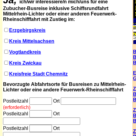
Ja,
ich/wir interessiere/n mich/uns für eine
Zubucher-Busreise inklusive Schiffsrundfahrt
Mittelrhein-Lichter oder einer anderen Feuerwerk-
Rheinschifffahrt mit Zustieg im:
Erzgebirgskreis
Kreis Mittelsachsen
B
Vogtlandkreis
B
B
Kreis Zwickau
E
Kreisfreie Stadt Chemnitz
G
Bevorzugte
Abfahrtsorte für
Busreisen
zu Mittelrhein-
Z
Lichter oder eine andere
Feuerwerk-Rheinschifffahrt
B
B
Postleitzahl
Ort
(erforderlich)
Z
Postleitzahl
Ort
B
B
Postleitzahl
Ort
Z