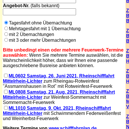
B
Angebot
-Nr.
(
falls bekannt)
Z
B
B
Tagesfahrt ohne Übernachtung
Mehrtagesfahrt mit 1 Übernachtung
Z
mit 2 Übernachtungen
B
mit 3 oder mehr Übernachtungen
B
Bitte unbedingt einen oder mehrere Feuerwerk-Termine
Z
auswählen:
Wenn Sie mehrere Termine auswählen, ist die
B
Wahrscheinlichkeit höher, dass wir Ihnen eine passende
ausgeschriebene Busreise anbieten können.
Z
ML0602 Samstag, 26. Juni 2021, Rheinschifffahrt
B
Mittelrhein-Lichter
zum Rheingau-Rotweinfest
H
"Assmannshausen in Rot" mit Rotweinfest-Feuerwerk
Z
ML0808 Samstag, 21. Aug. 2021, Rheinschifffahrt
B
Mittelrhein-Lichter
zur Weinfest-Sommernacht mit
M
Sommernacht-Feuerwerk
V
ML1010 Samstag, 9. Okt. 2021, Rheinschifffahrt
Mittelrhein-Lichter
mit Schwimmendem Federweißenfest
Z
und Weinherbst-Feuerwerk
B
N
Weitere Termine von
www.schifffahrplan.de