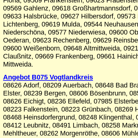
Flöha, 09569 Frankenstein, 09623 Frauenstei
09569 Gahlenz, 09618 Großhartmannsdorf, 
09633 Halsbrücke, 09627 Hilbersdorf, 09573
Lichtenberg, 09619 Mulda, 09544 Neuhausen
Niederschöna, 09577 Niederwiesa, 09600 O
Oederan, 09623 Rechenberg, 09629 Reinsbe
09600 Weißenborn, 09648 Altmittweida, 0921
Claußnitz, 09669 Frankenberg, 09661 Hainic
Mittweida.
Angebot B0
75
Vogtlandkreis
08626 Adorf, 08209 Auerbach, 08648 Bad B
Elster, 08239 Bergen, 08606 Bösenbrunn, 08
08626 Eichigt, 08236 Ellefeld, 07985 Elsterb
08223 Falkenstein, 08223 Grünbach, 08269
08468 Heinsdorfergrund, 08248 Klingenthal, 
08412 Leubnitz, 08491 Limbach, 08258 Mark
Mehltheuer, 08262 Morgenröthe, 08606 Mühle