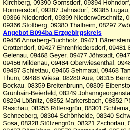
Kirchberg, 09390 Gornsdorf, 09394 Hohndorf
Hormersdorf, 09387 Jahnsdorf, 09385 Lugau,
09366 Niederdorf, 09399 Niederwürschnitz, 0
09366 Stollberg, 09380 Thalheim, 08297 Zwön
Angebot B094
ba
Erzgebirgskre
is
09456 Annaberg-Buchholz, 09471 Bärenstein
Crottendorf, 09427 Ehrenfriedersdorf, 09481 E
Gelenau, 09468 Geyer, 09477 Jöhstadt, 094
09456 Mildenau, 09484 Oberwiesenthal, 094
09487 Schlettau, 09465 Sehmatal, 09468 Ta
Thum, 09488 Wiesa,
08280 Aue, 08315 Bern
Bockau, 08359 Breitenbrunn, 08309 Eibenst
Grünhain-Beierfeld, 08349 Johanngeorgensta
08294 Lößnitz, 08352 Markersbach, 08352 P
Raschau, 08355 Rittersgrün, 08301 Schlema
Schneeberg, 08304 Schönheide, 08340 Schw
Sosa, 08328 Stützengrün, 08321 Zschorlau, 