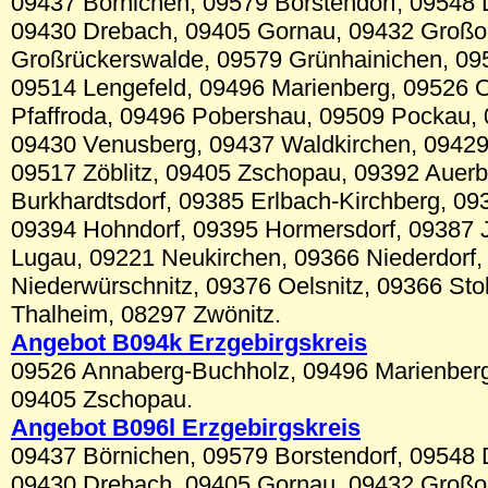
09437 Börnichen, 09579 Borstendorf, 09548 
09430 Drebach, 09405 Gornau, 09432 Großol
Großrückerswalde, 09579 Grünhainichen, 095
09514 Lengefeld, 09496 Marienberg, 09526 
Pfaffroda, 09496 Pobershau, 09509 Pockau, 
09430 Venusberg, 09437 Waldkirchen, 09429
09517 Zöblitz, 09405 Zschopau, 09392 Auer
Burkhardtsdorf, 09385 Erlbach-Kirchberg, 09
09394 Hohndorf, 09395 Hormersdorf, 09387 
Lugau, 09221 Neukirchen, 09366 Niederdorf,
Niederwürschnitz, 09376 Oelsnitz, 09366 Sto
Thalheim, 08297 Zwönitz.
Angebot B094k Erzgebirgskre
is
09526 Annaberg-Buchholz, 09496 Marienberg
09405 Zschopau.
Angebot B09
6l
Erzgebirgskreis
09437 Börnichen, 09579 Borstendorf, 09548 
09430 Drebach, 09405 Gornau, 09432 Großol