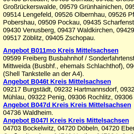
Großrückerswalde, 09579 Grünhainichen, 095
09514 Lengefeld, 09526 Olbernhau, 09526 Pf
Pobershau, 09509 Pockau, 09435 Scharfenste
09430 Venusberg, 09437 Waldkirchen, 09429
09517 Zöblitz, 09405 Zschopau.
Angebot B011mo Kreis Mittelsachsen
09599 Freiberg Busbahnhof / Sonderfahrtens
Mittweida (Busbhf., ehemals Schlachthof), 0
(Shell Tankstelle an der A4).
Angebot B046t Kreis Mittelsachsen
09217 Burgstädt, 09232 Hartmannsdorf, 093
Mühlau, 09322 Penig, 09306 Rochlitz, 09306
Angebot B047d Kreis Kreis Mittelsachsen
04736 Waldheim.
Angebot B047l Kreis Kreis Mittelsachsen
04703 Bockelwitz, 04720 Döbeln, 04720 Ebe