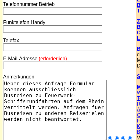
Telefonnummer Betrieb
B
T
Z
Funktelefon Handy
B
Ö
L
Telefax
B
d
E-Mail-Adresse
(erforderlich)
M
D
S
Anmerkungen
M
W
T
R
A
O
F
K
B
V