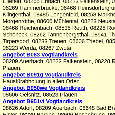
Ellefeld, 08265 Erlbach, 08223 Falkenstein,
08269 Hammerbrücke, 08468 Heinsdorfergru
Klingenthal, 08485 Lengenfeld, 08258 Markn
Morgenröthe, 08606 Mühlental, 08223 Neusta
08468 Reichenbach, 08538 Reuth, 08228 Ro
Schöneck, 08262 Tannenbergsthal, 08541 T
Tirpersdorf, 08233 Treuen, 08606 Triebel, 085
08223 Werda, 08267 Zwota.
Angebot B083 Vogtlandkreis
08209 Auerbach, 08223 Falkenstein, 08228 
Plauen.
Angebot B091g Vogtlandkreis
Haustürabholung in allen Orten.
Angebot B
950we
Vogtlandkreis
08606 Oelsnitz, 08523 Plauen.
Angebot B
951vi
Vogtlandkreis
08626 Adorf, 08209 Auerbach, 08648 Bad B
Elster, 08239 Bergen, 08606 Bösenbrunn, 08