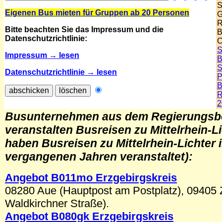
S
Eigenen Bus mieten für Gruppen ab 20 Personen
G
R
Bitte beachten Sie das Impressum und die
B
Datenschutzrichtlinie:
C
S
Impressum → lesen
B
S
Datenschutzrichtlinie → lesen
P
B
R
.
2
Busunternehmen aus
dem Regierungsb
veranstalten Busreisen zu Mittelrhein-L
haben Busreisen zu Mittelrhein-Lichter 
vergangenen Jahren veranstaltet)
:
Angebot B011mo Erzgebirgskreis
08280 Aue (Hauptpost am Postplatz), 09405 
Waldkirchner Straße).
Angebot B080gk Erzgebirgskreis