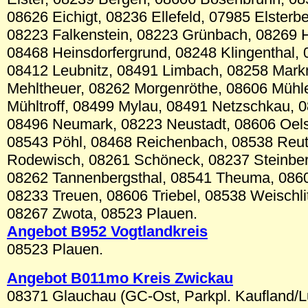
08626 Eichigt, 08236 Ellefeld, 07985 Elsterb
08223 Falkenstein, 08223 Grünbach, 08269
08468 Heinsdorfergrund, 08248 Klingenthal, 
08412 Leubnitz, 08491 Limbach, 08258 Mark
Mehltheuer, 08262 Morgenröthe, 08606 Mühle
Mühltroff, 08499 Mylau, 08491 Netzschkau, 
08496 Neumark, 08223 Neustadt, 08606 Oels
08543 Pöhl, 08468 Reichenbach, 08538 Reut
Rodewisch, 08261 Schöneck, 08237 Steinber
08262 Tannenbergsthal, 08541 Theuma, 08606
08233 Treuen, 08606 Triebel, 08538 Weischl
08267 Zwota, 08523 Plauen.
Angebot B952 Vogtlandkreis
08523 Plauen.
Angebot B011mo Kreis Zwickau
08371 Glauchau (GC-Ost, Parkpl. Kaufland/L